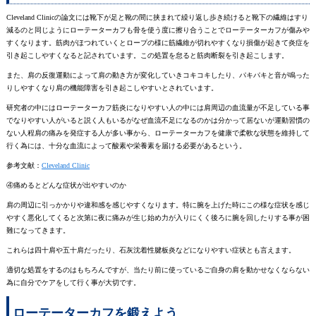
Cleveland Clinicの論文には靴下が足と靴の間に挟まれて繰り返し歩き続けると靴下の繊維はすり
減るのと同じようにローテーターカフも骨を使う度に擦り合うことでローテーターカフが傷みや
すくなります。筋肉がほつれていくとロープの様に筋繊維が切れやすくなり損傷が起きて炎症を
引き起こしやすくなると記されています。この処置を怠ると筋肉断裂を引き起こします。
また、肩の反復運動によって肩の動き方が変化していきコキコキしたり、パキパキと音が鳴った
りしやすくなり肩の機能障害を引き起こしやすいとされています。
研究者の中にはローテーターカフ筋炎になりやすい人の中には肩周辺の血流量が不足している事
でなりやすい人がいると説く人もいるがなぜ血流不足になるのかは分かって居ないが運動習慣の
ない人程肩の痛みを発症する人が多い事から、ローテーターカフを健康で柔軟な状態を維持して
行く為には、十分な血流によって酸素や栄養素を届ける必要があるという。
参考文献：
Cleveland Clinic
④痛めるとどんな症状が出やすいのか
肩の周辺に引っかかりや違和感を感じやすくなります。特に腕を上げた時にこの様な症状を感じ
やすく悪化してくると次第に夜に痛みが生じ始め力が入りにくく後ろに腕を回したりする事が困
難になってきます。
これらは四十肩や五十肩だったり、石灰沈着性腱板炎などになりやすい症状とも言えます。
適切な処置をするのはもちろんですが、当たり前に使っているご自身の肩を動かせなくならない
為に自分でケアをして行く事が大切です。
ローテーターカフを鍛えよう