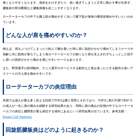
痛くなりやすくなります。負担をかけすぎたり、使い過ぎてしまうと正常に動かす事が出来ず、
腱板炎や部分断裂なと腱板損傷を起こしやすくなります。
ローテーターカフの中でも棘上筋が痛めやすく次いで棘下筋が身体の構造状痛めやすいといわれ
ています。
どんな人が肩を痛めやすいのか？
例えば、肩をぶつけてしまったり転んで腕を着いた時に肩に負担がかかり痛めてしまうケースや
加齢と共に筋肉が落ちてしまう為ローテーターカフが細くなり肩を支えきれずちょっとした拍子
に肩への負担がかかり痛みを感じやすいケースもあります。
また、野球選手の投球動作、テニス選手のサービスする動作など肩を使ったりする動作が多いア
スリートの方も肩を痛めやすいです。
ローテーターカフの炎症理由
米国では成人が最も多く訴える症状でTOP2は膝と背骨とされており、TOP3に肩の不調で約67％
の成人が一生に肩の痛みを経験する研究結果があり、同時に肩の痛みの症例の中でもローテータ
ーカフの炎症と腱障害が最も発症する傾向にあるという研究結果が出ています。参考文献：
Rotator Cuff Tendonitis
回旋筋腱板炎はどのように起きるのか？