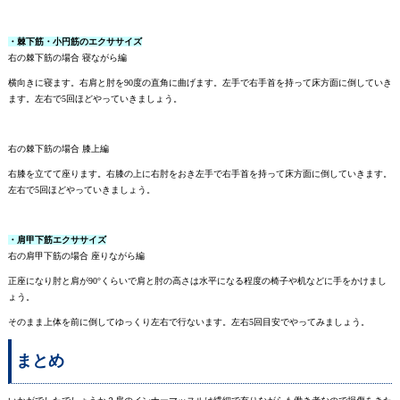
・棘下筋・小円筋のエクササイズ
右の棘下筋の場合 寝ながら編
横向きに寝ます。右肩と肘を90度の直角に曲げます。左手で右手首を持って床方面に倒していき
ます。左右で5回ほどやっていきましょう。
右の棘下筋の場合 膝上編
右膝を立てて座ります。右膝の上に右肘をおき左手で右手首を持って床方面に倒していきます。
左右で5回ほどやっていきましょう。
・肩甲下筋エクササイズ
右の肩甲下筋の場合 座りながら編
正座になり肘と肩が90°くらいで肩と肘の高さは水平になる程度の椅子や机などに手をかけまし
ょう。
そのまま上体を前に倒してゆっくり左右で行ないます。左右5回目安でやってみましょう。
まとめ