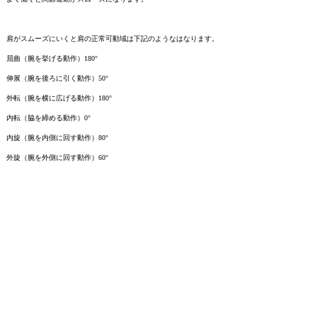
肩がスムーズにいくと肩の正常可動域は下記のようなはなります。
屈曲（腕を挙げる動作）180°
伸展（腕を後ろに引く動作）50°
外転（腕を横に広げる動作）180°
内転（脇を締める動作）0°
内旋（腕を内側に回す動作）80°
外旋（腕を外側に回す動作）60°