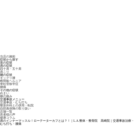
当店の施術
症状から探す
首の症状
肩の症状
四十肩・五十肩
肩こり
腰の症状
ギックリ腰
椎間板ヘルニア
脊柱管狭窄症
腰痛
その他の症状
めまい
膝の痛み
交通事故メニュー
交通事故・むち打ち
整形外科との併用・転院
自賠責保険の取り扱い
店舗一覧
患者様の声
健康コラム
肩のインナーマッスル！ローテーターカフとは？！｜L.A.整体・整骨院 高崎院｜交通事故治療・
むち打ち・腰痛