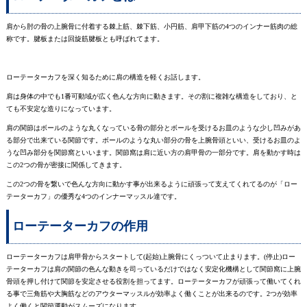
肩から肘の骨の上腕骨に付着する棘上筋、棘下筋、小円筋、肩甲下筋の4つのインナー筋肉の総
称です。腱板または回旋筋腱板とも呼ばれてます。
ローテーターカフを深く知るために肩の構造を軽くお話します。
肩は身体の中でも1番可動域が広く色んな方向に動きます。その割に複雑な構造をしており、と
ても不安定な造りになっています。
肩の関節はボールのような丸くなっている骨の部分とボールを受けるお皿のような少し凹みがあ
る部分で出来ている関節です。ボールのような丸い部分の骨を上腕骨頭といい、受けるお皿のよ
うな凹み部分を関節窩といいます。関節窩は肩に近い方の肩甲骨の一部分です。肩を動かす時は
この2つの骨が密接に関係してきます。
この2つの骨を繋いで色んな方向に動かす事が出来るように頑張って支えてくれてるのが「ロー
テーターカフ」の優秀な4つのインナーマッスル達です。
ローテーターカフの作用
ローテーターカフは肩甲骨からスタートして(起始)上腕骨にくっついて止まります。(停止)ロー
テーターカフは肩の関節の色んな動きを司っているだけではなく安定化機構として関節窩に上腕
骨頭を押し付けて関節を安定させる役割を担ってます。ローテーターカフが頑張って働いてくれ
る事で三角筋や大胸筋などのアウターマッスルが効率よく働くことが出来るのです。2つが効率
よく働くと関節運動がスムーズになります。