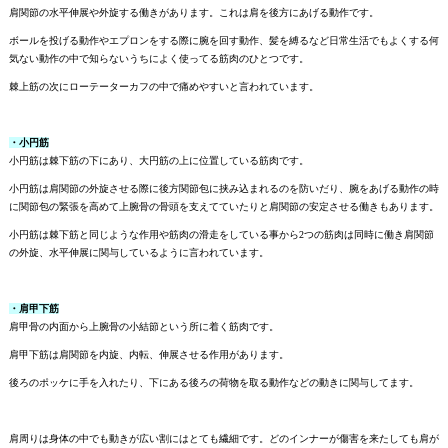
肩関節の水平伸展や外旋する働きがあります。これは肩を後方にあげる動作です。
ボールを投げる動作やエプロンをする際に腕を回す動作、髪を縛るなど日常生活でもよくする何
気ない動作の中で知らないうちによく使ってる筋肉のひとつです。
棘上筋の次にローテーターカフの中で痛めやすいと言われています。
・小円筋
小円筋は棘下筋の下にあり、大円筋の上に位置している筋肉です。
小円筋は肩関節の外旋させる際に後方関節包に挟み込まれるのを防いだり、腕をあげる動作の時
に関節包の緊張を高めて上腕骨の骨頭を支えてていたりと肩関節の安定させる働きもあります。
小円筋は棘下筋と同じような作用や筋肉の滑走をしている事から2つの筋肉は同時に働き肩関節
の外旋、水平伸展に関与しているように言われています。
・肩甲下筋
肩甲骨の内面から上腕骨の小結節という所に着く筋肉です。
肩甲下筋は肩関節を内旋、内転、伸展させる作用があります。
後ろのポッケに手を入れたり、下にある後ろの荷物を取る動作などの動きに関与してます。
肩周りは身体の中でも動きが広い割にはとても繊細です。どのインナーが傷害を来たしても肩が