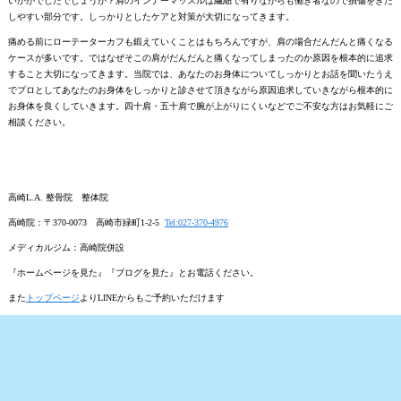
いかがでしたでしょうか？肩のインナーマッスルは繊細で有りながらも働き者なので損傷をきた
しやすい部分です。しっかりとしたケアと対策が大切になってきます。
痛める前にローテーターカフも鍛えていくことはもちろんですが、肩の場合だんだんと痛くなる
ケースが多いです。ではなぜそこの肩がだんだんと痛くなってしまったのか原因を根本的に追求
すること大切になってきます。当院では、あなたのお身体についてしっかりとお話を聞いたうえ
でプロとしてあなたのお身体をしっかりと診させて頂きながら原因追求していきながら根本的に
お身体を良くしていきます。四十肩・五十肩で腕が上がりにくいなどでご不安な方はお気軽にご
相談ください。
高崎L.A. 整骨院 整体院
高崎院：〒370-0073 高崎市緑町1-2-5
Tel:027-370-4976
メディカルジム：高崎院併設
『ホームページを見た』『ブログを見た』とお電話ください。
また
トップページ
よりLINEからもご予約いただけます