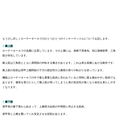
もう少し詳しくローテーターカフのひとつひとつのインナーマッスルについてお話します。
・棘上筋
ローテーターカフの浅層に位置しています。その上層には、肩峰下滑液包、烏口肩峰靭帯、三角
筋が存在しています。
棘上筋は三角筋とともに肩関節の外転する働きがあります。これは肩を真横にあげる動作です。
棘上筋の役割は肩甲上腕関節の下方の固定性や上腕骨の滑りや転がりを担っています。
機能上ローテーターカフの中で最も重要な筋肉と言われていると同時に最も痛めやすい筋肉でも
あります。傷害を受けたりして棘上筋が弱ってしまうと肩の安定性が無くなり炎症を来たしやす
くなります。
・棘下筋
肩甲骨の棘下窩から始まって、上腕骨大結節の中間部に停止する筋肉。
肩甲骨と上腕を繋いでくれ安定させる役割があります。