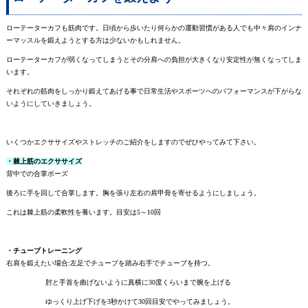
ローテーターカフも筋肉です。日頃から歩いたり何らかの運動習慣がある人でも中々肩のインナ
ーマッスルを鍛えようとする方は少ないかもしれません。
ローテーターカフが弱くなってしまうとその分肩への負担が大きくなり安定性が無くなってしま
います。
それぞれの筋肉をしっかり鍛えてあげる事で日常生活やスポーツへのパフォーマンスが下がらな
いようにしていきましょう。
いくつかエクササイズやストレッチのご紹介をしますのでぜひやってみて下さい。
・棘上筋のエクササイズ
背中での合掌ポーズ
後ろに手を回して合掌します。胸を張り左右の肩甲骨を寄せるようにしましょう。
これは棘上筋の柔軟性を養います。目安は5～10回
・チューブトレーニング
右肩を鍛えたい場合:左足でチューブを踏み右手でチューブを持つ。
肘と手首を曲げないように真横に30度くらいまで腕を上げる
ゆっくり上げ下げを3秒かけて30回目安でやってみましょう。