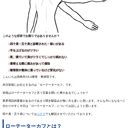
このような症状でお困りではありませんか？
◌四十肩・五十肩と診断された・疑いがある
◌手を上げるのがツラい
◌夜、寝ていて肩がツラくてしっかり眠れない
◌着替える際に痛みがあって億劫
◌整骨院や整体に通っているけど変化がない
こんにちは高崎市のLA整骨・整体院です。
本日皆様にお伝えするのは「ローテーターカフ」です。
皆様はローテーターカフと言う言葉を聞いた事があるでしょうか？
業界用語的要素があるのであまり聞き馴染みが無い方も多いと思います。そんな方にもなるべく
分かりやすく今日は「ローテーターカフ」についてお話しようと思います。
四十肩・五十肩については
コチラ
でも解説させていただいております。
ローテーターカフとは？