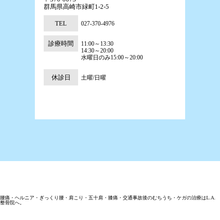
群馬県高崎市緑町1-2-5
TEL
027-370-4976
診療時間
11:00～13:30
14:30～20:00
水曜日のみ15:00～20:00
休診日
土曜/日曜
腰痛・ヘルニア・ぎっくり腰・肩こり・五十肩・膝痛・交通事故後のむちうち・ケガの治療はL.A.
整骨院へ。