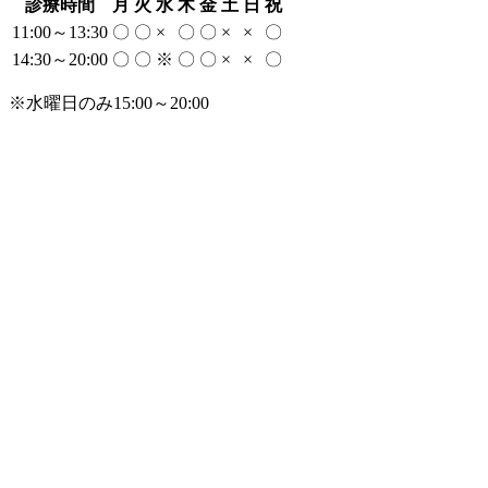
診療時間
月
火
水
木
金
土
日
祝
11:00～13:30
〇
〇
×
〇
〇
×
×
〇
14:30～20:00
〇
〇
※
〇
〇
×
×
〇
※水曜日のみ15:00～20:00