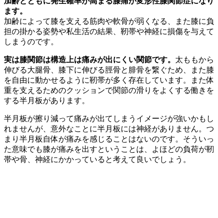
加齢とともに発生確率が高まる膝痛が変形性膝関節症になり
ます。
加齢によって膝を支える筋肉や軟骨が弱くなる、また膝に負
担の掛かる姿勢や私生活の結果、靭帯や神経に損傷を与えて
しまうのです。
実は膝関節は構造上は痛みが出にくい関節です。
太ももから
伸びる大腿骨、膝下に伸びる脛骨と腓骨を繋ぐため、また膝
を自由に動かせるように靭帯が多く存在しています。また体
重を支えるためのクッションで関節の滑りをよくする働きを
する半月板があります。
半月板が擦り減って痛みが出てしまうイメージが強いかもし
れませんが、意外なことに半月板には神経がありません。つ
まり半月板自体が痛みを感じることはないのです。そういっ
た意味でも膝が痛みを出すということは、よほどの負荷が靭
帯や骨、神経にかかっていると考えて良いでしょう。