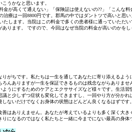
いこうかなと思います。
料金が高くて通えない」「保険証は使えないの??」「こんな料
治療は一回8800円です。郡馬の中ではダントツで高いと思いま
いたします。当院はこの料金で多くの患者様に通っていただいて
があります。 ですので、今回はなぜ当院の料金が高いのかを
なりがちです。私たちは一生を通してあなたに寄り添えるよう
ちろんありますが一生を保証できるものは残念ながらありませ
いようにするためのケアとエクササイズなど様々です。生活習
思議と少しずつ症状も変化してきますし、一回やり方が分かれ
発しないだけでなくお身体の状態はどんどん良くなるはずです
改善はありえません。あなたが考えているよりも多く深く大き
きりになるのではなく私たちと一緒に今までにない最高の身体
いから