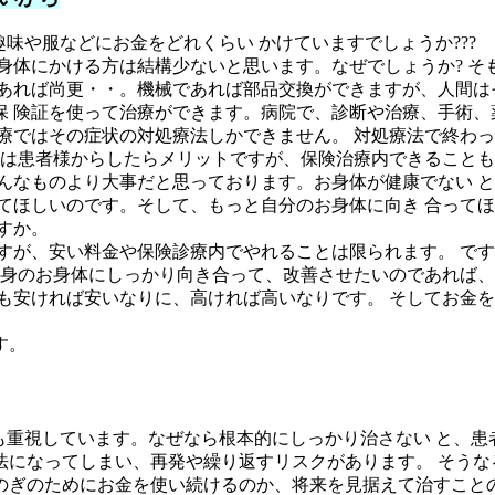
味や服などにお金をどれくらい かけていますでしょうか???
身体にかける方は結構少ないと思います。なぜでしょうか? 
あれば尚更・・。機械であれば部品交換ができますが、人間はそ
 険証を使って治療ができます。病院で、診断や治療、手術、
療ではその症状の対処療法しかできません。 対処療法で終わ
のは患者様からしたらメリットですが、保険治療内できることも
んなものより大事だと思っております。お身体が健康でない 
てほしいのです。そして、もっと自分のお身体に向き 合ってほ
すか。
すが、安い料金や保険診療内でやれることは限られます。 で
自身のお身体にしっかり向き合って、改善させたいのであれば、
も安ければ安いなりに、高ければ高いなりです。 そしてお金
す。
ても重視しています。なぜなら根本的にしっかり治さない と、
法になってしまい、再発や繰り返すリスクがあります。 そうな
のぎのためにお金を使い続けるのか、将来を見据えて治すこと