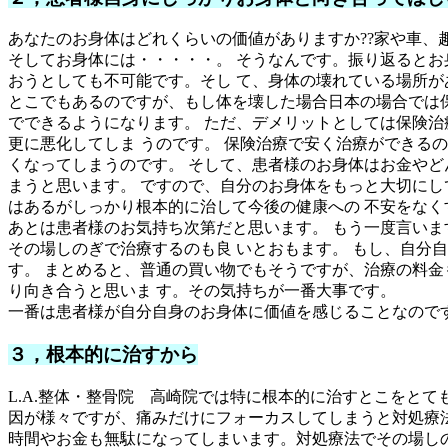
あなたのお身体はどれくらいの価値がありますか??家や車、趣
そしてお身体には・・・・・。 そうなんです。振り返るとお
おうとしても不可能です。そし て、身体の壊れている場所が
とこでもあるのですが、もし体を壊した場合日本の場合では保
でできるようになります。 ただ、デメリットとしては保険治
更に悪化してしま うのです。 保険治療で安く治療ができる
くなってしまうのです。 そして、患者様のお身体はお金やど
まうと思います。 ですので、自分のお身体をもっと大切にし
はあるがしっかり根本的に治して今後の健康への 不安をなく
あとは患者様のお気持ち次第だと思います。 もう一度言いま
その場しのぎで治療するのも良 いとおもます。 もし、自分
す。 まとめると、普通の買い物でもそうですが、治療の料金
り向き合うと思いま す。その気持ちが一番大事です。
一番は患者様が自分自身のお身体に価値を感じることなので
３，根本的に治すから
L.A.整体・整骨院 高崎院では特に根本的に治すとこをと
因が様々ですが、痛みだけにフォーカスしてしまうと対処療
時間やお金も無駄になってしまいます。対処療法でその場し