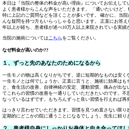
本日は『当院の整体の料金が高い理由』についてお伝えして
よく患者様からこんな声をいただきます。 「通いたいけど、
特に上記のご質問などを頂くことが多いです。 確かに、当院の
んな疑問を持つ方もいらっしゃると思います。 正直にお答え
年以上が経ち、患者様が述べ10万人以上来院されている実績
当院の施術については
こちら
をご覧ください。
なぜ料金が高いのか??
１、ずっと先のあなたのためになるから
一生モノの物は高くなりがちです。逆に短期的なものは安く
一生モノとは何でしょうか。正直に言うと、施術に効果はも
と、食生活の改善、自律神経の安定、運動習慣、痛みが出な
てこれらの習慣の改善を一通りしていただきたいのです。不
なっているはずです。もちろんずっと良い習慣を行えれば再
はっきり言わせていただきます。習慣を見つめ直さない限り
定期的にどこかの院に通うことになるでしょう。先生に頼り
２，患者様自身にしっかりお身体と向き合ってほし