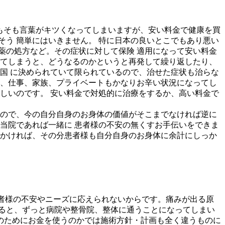
そもそも言葉がキツくなってしまいますが、安い料金で健康を買
う 簡単にはいきません。 特に日本の良いとこでもあり悪い
薬の処方など。その症状に対して保険 適用になって安い料金
ってしまうと、どうなるのかというと再発して繰り返したり、
国 に決められていて限られているので、治せた症状も治らな
と、仕事、家族、プライベートもかなりお辛い状況になってし
しいのです。 安い料金で対処的に治療をするか、高い料金で
すので、今の自分自身のお身体の価値がそこまでなければ逆に
当院であれば一緒に 患者様の不安の無くすお手伝いをできま
をかければ、その分患者様も自分自身のお身体に余計にしっか
患者様の不安やニーズに応えられないからです。痛みが出る原
ると、ずっと病院や整骨院、整体に通うことになってしまい
のためにお金を使うのかでは施術方針・計画も全く違うものに