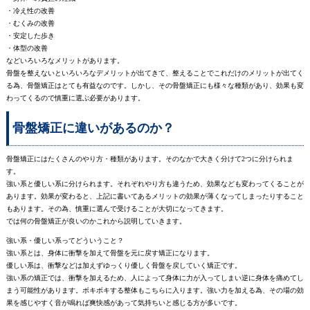
・冷え性の改善
・むくみの改善
・安定した歩き
・体型の改善
などいろいろなメリットがあります。
骨盤を整えないといろいろなデメリットが出てきて、整えることでこれだけのメリットが出てく
る為、骨盤矯正はとても有益なのです。しかし、その骨盤矯正にも様々な種類があり、効果も変
わってくるので慎重に選ぶ必要があります。
骨盤矯正に違いがあるのか？
骨盤矯正にはたくさんのやり方・種類があります。そのなかで大きく分けて2つに分けられま
す。
強い系と優しい系に分けられます。それぞれやり方も違うため、効果なども変わってくることが
あります。効果が変わると、上記に書いてあるメリットの効果が薄くなってしまったりすること
もあります。その為、慎重に選んで受けることが大切になってきます。
では何の骨盤矯正が良いのかこれから説明していきます。
強い系・優しい系ってどういうこと？
強い系とは、身体に衝撃を加えて骨盤を元に戻す矯正になります。
優しい系は、衝撃などは加えずゆっくり優しく骨盤を戻していく矯正です。
強い系の矯正では、衝撃を加えるため、人によって身体に力が入ってしまい逆に身体を痛めてし
まう可能性があります。ボキボキする整体もこちらに入ります。強い力を加える為、その場の効
果を感じやすく音が鳴れば爽快感があって気持ちいと感じる方が多いです。