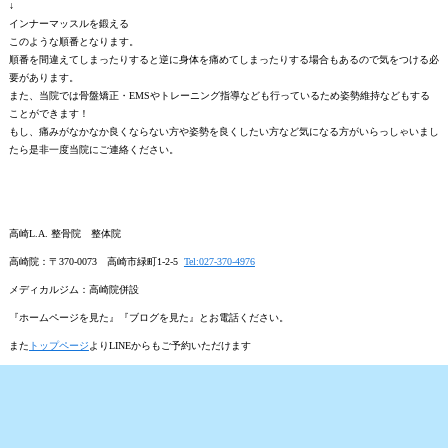
↓
インナーマッスルを鍛える
このような順番となります。
順番を間違えてしまったりすると逆に身体を痛めてしまったりする場合もあるので気をつける必
要があります。
また、当院では骨盤矯正・EMSやトレーニング指導なども行っているため姿勢維持などもする
ことができます！
もし、痛みがなかなか良くならない方や姿勢を良くしたい方など気になる方がいらっしゃいまし
たら是非一度当院にご連絡ください。
高崎L.A. 整骨院 整体院
高崎院：〒370-0073 高崎市緑町1-2-5
Tel:027-370-4976
メディカルジム：高崎院併設
『ホームページを見た』『ブログを見た』とお電話ください。
また
トップページ
よりLINEからもご予約いただけます