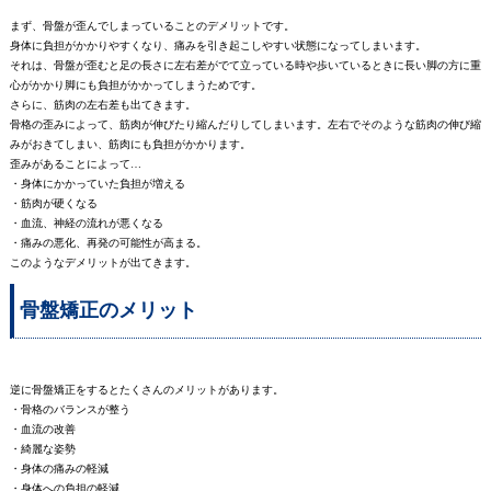
まず、骨盤が歪んでしまっていることのデメリットです。
身体に負担がかかりやすくなり、痛みを引き起こしやすい状態になってしまいます。
それは、骨盤が歪むと足の長さに左右差がでて立っている時や歩いているときに長い脚の方に重
心がかかり脚にも負担がかかってしまうためです。
さらに、筋肉の左右差も出てきます。
骨格の歪みによって、筋肉が伸びたり縮んだりしてしまいます。左右でそのような筋肉の伸び縮
みがおきてしまい、筋肉にも負担がかかります。
歪みがあることによって…
・身体にかかっていた負担が増える
・筋肉が硬くなる
・血流、神経の流れが悪くなる
・痛みの悪化、再発の可能性が高まる。
このようなデメリットが出てきます。
骨盤矯正のメリット
逆に骨盤矯正をするとたくさんのメリットがあります。
・骨格のバランスが整う
・血流の改善
・綺麗な姿勢
・身体の痛みの軽減
・身体への負担の軽減