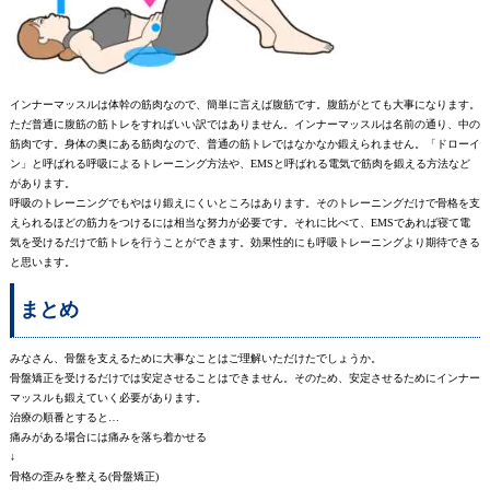
インナーマッスルは体幹の筋肉なので、簡単に言えば腹筋です。腹筋がとても大事になります。
ただ普通に腹筋の筋トレをすればいい訳ではありません。インナーマッスルは名前の通り、中の
筋肉です。身体の奥にある筋肉なので、普通の筋トレではなかなか鍛えられません。「ドローイ
ン」と呼ばれる呼吸によるトレーニング方法や、EMSと呼ばれる電気で筋肉を鍛える方法など
があります。
呼吸のトレーニングでもやはり鍛えにくいところはあります。そのトレーニングだけで骨格を支
えられるほどの筋力をつけるには相当な努力が必要です。それに比べて、EMSであれば寝て電
気を受けるだけで筋トレを行うことができます。効果性的にも呼吸トレーニングより期待できる
と思います。
まとめ
みなさん、骨盤を支えるために大事なことはご理解いただけたでしょうか。
骨盤矯正を受けるだけでは安定させることはできません。そのため、安定させるためにインナー
マッスルも鍛えていく必要があります。
治療の順番とすると…
痛みがある場合には痛みを落ち着かせる
↓
骨格の歪みを整える(骨盤矯正)