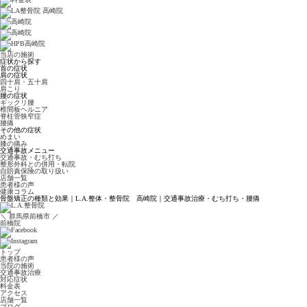
当店の施術
症状から探す
首の症状
肩の症状
四十肩・五十肩
肩こり
腰の症状
ギックリ腰
椎間板ヘルニア
脊柱管狭窄症
腰痛
その他の症状
めまい
膝の痛み
交通事故メニュー
交通事故・むち打ち
整形外科との併用・転院
自賠責保険の取り扱い
店舗一覧
患者様の声
健康コラム
骨盤矯正の種類と効果｜L.A.整体・整骨院 高崎院｜交通事故治療・むち打ち・腰痛
＼ 群馬県前橋市 ／
前橋院
トップ
患者様の声
当院の施術
交通事故
治療
対応症状
料金表
アクセス
店舗一覧
ブログ