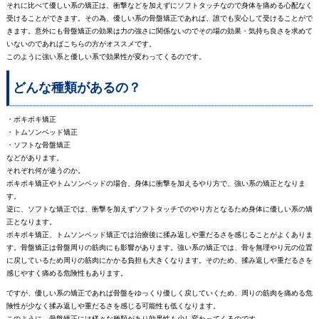
それに比べて優しい系の矯正は、衝撃などを加えずにソフトタッチなので身体を痛める心配なく
受けることができます。その為、優しい系の骨盤矯正であれば、誰でも安心して受けることがで
きます。意外にも骨盤矯正の効果は力の強さに関係ないのでその場の効果・気持ち良さを求めて
いないのであればこちらの方がオススメです。
このように強い系と優しい系で効果性が変わってくるのです。
どんな種類があるの？
・ボキボキ矯正
・トムソンベッド矯正
・ソフトな骨盤矯正
などがあります。
それぞれ何が違うのか。
ボキボキ矯正やトムソンベッドの場合、身体に衝撃を加えるやり方で、強い系の矯正となりま
す。
逆に、ソフトな矯正では、衝撃を加えずソフトタッチでのやり方となるため身体に優しい系の矯
正となります。
ボキボキ矯正、トムソンベッド矯正では治療後に揉み返しや重だるさを感じることがよくありま
す。骨盤矯正は骨盤周りの筋肉にも影響があります。強い系の矯正では、骨を無理やり元の位置
に戻しているため周りの筋肉にかかる負担も大きくなります。そのため、揉み返しや重だるさを
感じやすく痛める危険性もあります。
ですが、優しい系の矯正であれば骨盤をゆっくり優しく戻していくため、周りの筋肉を痛める危
険性が少なく揉み返しや重だるさを感じる可能性も低くなります。
このように、骨盤矯正には様々な種類があり効果性も少し変わってくるのです。