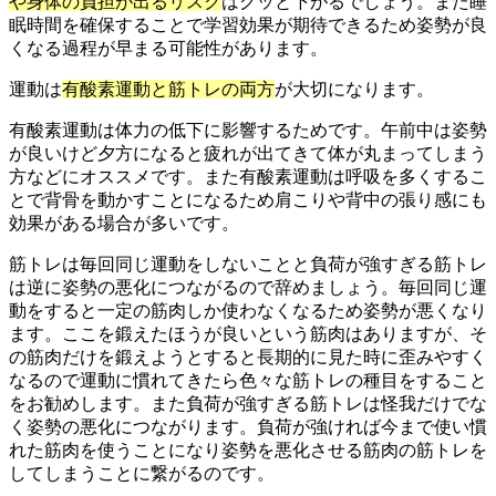
や身体の負担が出るリスク
はグッと下がるでしょう。また睡
眠時間を確保することで学習効果が期待できるため姿勢が良
くなる過程が早まる可能性があります。
運動は
有酸素運動と筋トレの両方
が大切になります。
有酸素運動は体力の低下に影響するためです。午前中は姿勢
が良いけど夕方になると疲れが出てきて体が丸まってしまう
方などにオススメです。また有酸素運動は呼吸を多くするこ
とで背骨を動かすことになるため肩こりや背中の張り感にも
効果がある場合が多いです。
筋トレは毎回同じ運動をしないことと負荷が強すぎる筋トレ
は逆に姿勢の悪化につながるので辞めましょう。毎回同じ運
動をすると一定の筋肉しか使わなくなるため姿勢が悪くなり
ます。ここを鍛えたほうが良いという筋肉はありますが、そ
の筋肉だけを鍛えようとすると長期的に見た時に歪みやすく
なるので運動に慣れてきたら色々な筋トレの種目をすること
をお勧めします。また負荷が強すぎる筋トレは怪我だけでな
く姿勢の悪化につながります。負荷が強ければ今まで使い慣
れた筋肉を使うことになり姿勢を悪化させる筋肉の筋トレを
してしまうことに繋がるのです。