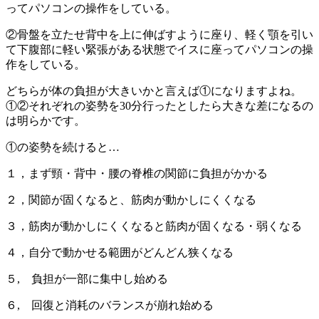
ってパソコンの操作をしている。
②骨盤を立たせ背中を上に伸ばすように座り、軽く顎を引い
て下腹部に軽い緊張がある状態でイスに座ってパソコンの操
作をしている。
どちらが体の負担が大きいかと言えば①になりますよね。
①②それぞれの姿勢を30分行ったとしたら大きな差になるの
は明らかです。
①の姿勢を続けると…
１，まず頸・背中・腰の脊椎の関節に負担がかかる
２，関節が固くなると、筋肉が動かしにくくなる
３，筋肉が動かしにくくなると筋肉が固くなる・弱くなる
４，自分で動かせる範囲がどんどん狭くなる
５, 負担が一部に集中し始める
６, 回復と消耗のバランスが崩れ始める