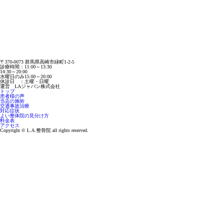
〒370-0073 群馬県高崎市緑町1-2-5
診療時間：11:00～13:30
14:30～20:00
水曜日のみ15:00～20:00
休診日 ：土曜・日曜
運営 LAジャパン株式会社
トップ
患者様の声
当店の施術
交通事故治療
対応症状
よい整体院の見分け方
料金表
アクセス
Copyright © L.A.整骨院 all rights reserved.